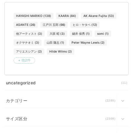
HAYASHI MARIKO
(
138
)
KAARA
(
84
)
AK Akane Fujita
(
53
)
ASANTE
(
26
)
江戸川 五郎
(
98
)
ヒロ・ヤタベ
(
12
)
他アーティスト
(
3
)
川原 昭
(
3
)
鍵井 保秀
(
1
)
somi
(
1
)
オクヤナオミ
(
3
)
山田 隆志
(
1
)
Peter Wayne Lewis
(
2
)
アリエスシアン
(
2
)
Hilde Wilms
(
2
)
+ 他2件
uncategorized
11
カテゴリー
2289
サイズ区分
2309