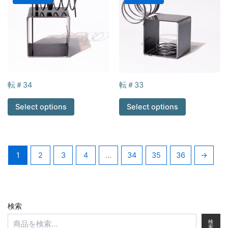
転＃34
転＃33
Select options
Select options
1
2
3
4
…
34
35
36
→
検索
検
索