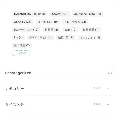
HAYASHI MARIKO
(
288
)
KAARA
(
121
)
AK Akane Fujita
(
39
)
ASANTE
(
24
)
江戸川 五郎
(
59
)
ヒロ・ヤタベ
(
24
)
他アーティスト
(
10
)
川原 昭
(
2
)
somi
(
10
)
鍵井 保秀
(
1
)
Lin
(
4
)
カサイマサヒロ
(
1
)
松原 賢
(
3
)
オクヤナオミ
(
2
)
山田 隆志
(
2
)
+ 他5件
uncategorized
11
カテゴリー
2289
サイズ区分
2309