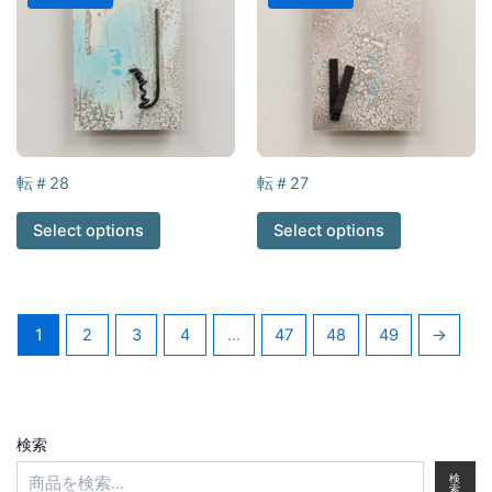
転＃28
転＃27
Select options
Select options
1
2
3
4
…
47
48
49
→
検索
検
索