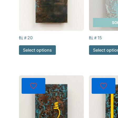
SO
転＃20
転＃15
Select options
Select optio