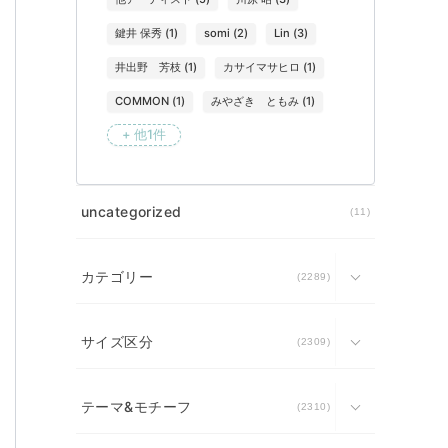
鍵井 保秀
(
1
)
somi
(
2
)
Lin
(
3
)
井出野 芳枝
(
1
)
カサイマサヒロ
(
1
)
COMMON
(
1
)
みやざき ともみ
(
1
)
+ 他1件
uncategorized
11
カテゴリー
2289
サイズ区分
2309
テーマ&モチーフ
2310