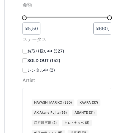
金額
ステータス
お取り扱い中
(
327
)
SOLD OUT
(
152
)
レンタル中
(
2
)
Artist
HAYASHI MARIKO
(
330
)
KAARA
(
37
)
AK Akane Fujita
(
56
)
ASANTE
(
31
)
江戸川 五郎
(
2
)
ヒロ・ヤタベ
(
8
)
他アーティスト
(
5
)
川原 昭
(
3
)