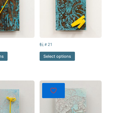
転＃21
ns
Select options