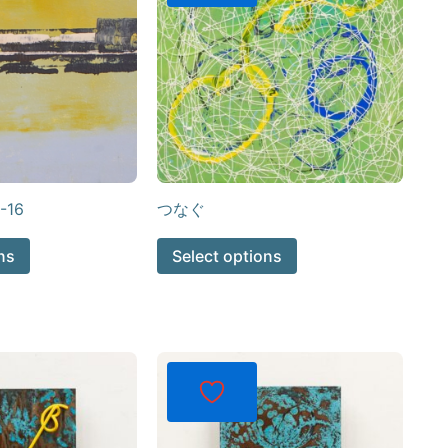
-16
つなぐ
ns
Select options