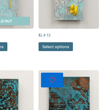
LD OUT
転＃13
ns
Select options