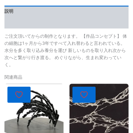
説明
レビュー (0)
ご注文頂いてからの制作となります。 【作品コンセプト】 体
の細胞は1ヶ月から3年ですべて入れ替わると言われている。
水分を多く取り込み養分を運び 新しいものを取り入れ次から
次へと繋がり行き渡る。 めぐりながら、生まれ変わってい
く。
関連商品