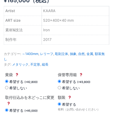
¥
165,000
（税込）
Artist
KAARA
ART size
520×400×40 mm
素材&技法
Iron
制作年
2017
カテゴリー:
～1400mm
,
レリーフ
,
彫刻立体
,
抽象
,
自然
,
金属
,
額装無
し
タグ:
メタリック
,
不定形
,
縦長
黄袋
保管専用箱
希望する
希望する
(
+
¥
2,800
)
(
+
¥
3,800
)
希望しない
希望しない
取付仕込みを木どっこに変更
額装
希望する
有料（お問い合わせください）
希望する
(
+
¥
5,000
)