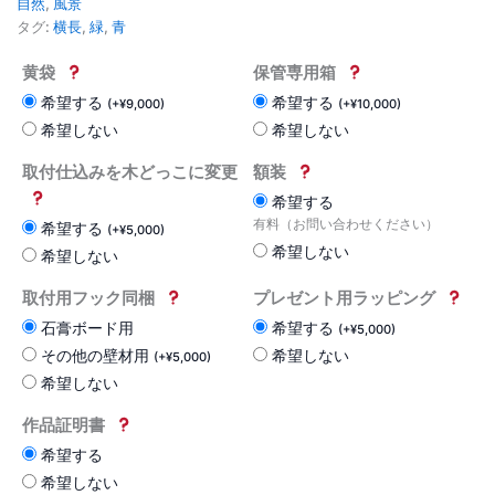
自然
,
風景
タグ:
横長
,
緑
,
青
黄袋
保管専用箱
希望する
希望する
(
+
¥
9,000
)
(
+
¥
10,000
)
希望しない
希望しない
取付仕込みを木どっこに変更
額装
希望する
有料（お問い合わせください）
希望する
(
+
¥
5,000
)
希望しない
希望しない
取付用フック同梱
プレゼント用ラッピング
石膏ボード用
希望する
(
+
¥
5,000
)
その他の壁材用
希望しない
(
+
¥
5,000
)
希望しない
作品証明書
希望する
希望しない