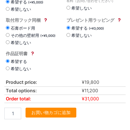
有料（お問い合わせください）
希望する
(
+
¥
5,000
)
希望しない
希望しない
取付用フック同梱
プレゼント用ラッピング
石膏ボード用
希望する
(
+
¥
3,000
)
その他の壁材用
希望しない
(
+
¥
5,000
)
希望しない
作品証明書
希望する
希望しない
Product price:
¥
19,800
Total options:
¥
11,200
Order total:
¥
31,000
お買い物カゴに追加