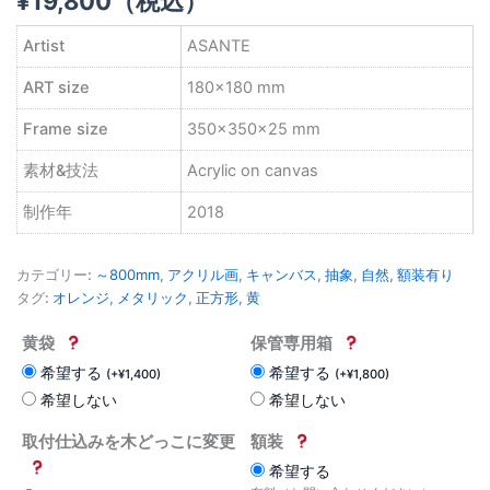
¥
19,800
（税込）
Artist
ASANTE
ART size
180×180 mm
Frame size
350×350×25 mm
素材&技法
Acrylic on canvas
制作年
2018
カテゴリー:
～800mm
,
アクリル画
,
キャンバス
,
抽象
,
自然
,
額装有り
タグ:
オレンジ
,
メタリック
,
正方形
,
黄
黄袋
保管専用箱
希望する
希望する
(
+
¥
1,400
)
(
+
¥
1,800
)
希望しない
希望しない
取付仕込みを木どっこに変更
額装
希望する