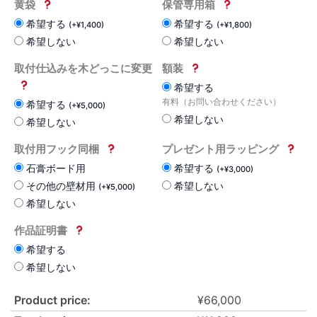
黄袋
保管専用箱
希望する
希望する
(
+
¥
1,400
)
(
+
¥
1,800
)
希望しない
希望しない
取付仕込みを木どっこに変更
額装
希望する
有料（お問い合わせください）
希望する
(
+
¥
5,000
)
希望しない
希望しない
取付用フック同梱
プレゼント用ラッピング
石膏ボード用
希望する
(
+
¥
3,000
)
その他の壁材用
希望しない
(
+
¥
5,000
)
希望しない
作品証明書
希望する
希望しない
Product price:
¥
66,000