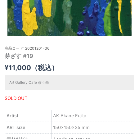
商品コード: 20201201-36
芽ざす #19
¥
11,000
（税込）
Art Gallery Cafe 茶々華
SOLD OUT
Artist
AK Akane Fujita
ART size
150×150×35 mm