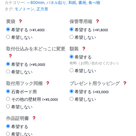
カテゴリー:
～800mm
,
パネル貼り
,
和紙
,
書画
,
食べ物
タグ:
モノトーン
,
正方形
黄袋
保管専用箱
希望する
希望する
(
+
¥
1,400
)
(
+
¥
1,800
)
希望しない
希望しない
取付仕込みを木どっこに変更
額装
希望する
有料（お問い合わせください）
希望する
(
+
¥
5,000
)
希望しない
希望しない
取付用フック同梱
プレゼント用ラッピング
石膏ボード用
希望する
(
+
¥
3,000
)
その他の壁材用
希望しない
(
+
¥
5,000
)
希望しない
作品証明書
希望する
希望しない