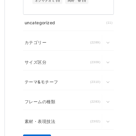
オクヤナオミ
(
1
)
岡野 香
(
1
)
uncategorized
11
カテゴリー
2289
サイズ区分
2309
テーマ&モチーフ
2310
フレームの種類
2283
素材・表現技法
2302