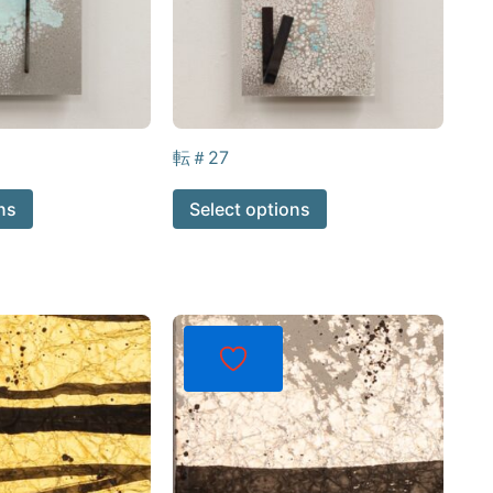
転＃27
ns
Select options