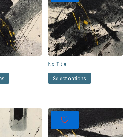
No Title
ns
Select options