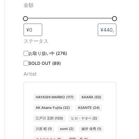
金額
ステータス
お取り扱い中
(
276
)
SOLD OUT
(
89
)
Artist
HAYASHI MARIKO
(
117
)
KAARA
(
50
)
AK Akane Fujita
(
32
)
ASANTE
(
24
)
江戸川 五郎
(
133
)
ヒロ・ヤタベ
(
2
)
川原 昭
(
1
)
somi
(
2
)
鍵井 保秀
(
1
)