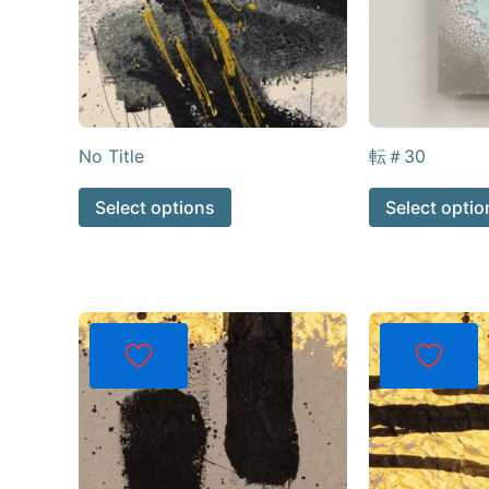
No Title
転＃30
Select options
Select optio