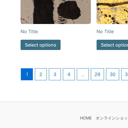
No Title
No Title
Select options
Select optio
1
2
3
4
…
29
30
3
HOME
オンラインショッ