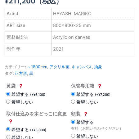
¥
211,200
（税込）
Artist
HAYASHI MARIKO
ART size
800×800×25 mm
素材&技法
Acrylic on canvas
制作年
2021
カテゴリー:
～1800mm
,
アクリル画
,
キャンバス
,
抽象
タグ:
正方形
,
黒
黄袋
保管専用箱
希望する
希望する
(
+
¥
6,100
)
(
+
¥
7,200
)
希望しない
希望しない
取付仕込みを木どっこに変更
額装
希望する
有料（お問い合わせください）
希望する
(
+
¥
5,000
)
希望しない
希望しない