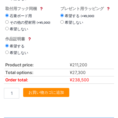
取付用フック同梱
プレゼント用ラッピング
石膏ボード用
希望する
(
+
¥
9,000
)
その他の壁材用
希望しない
(
+
¥
5,000
)
希望しない
作品証明書
希望する
希望しない
Product price:
¥
211,200
Total options:
¥
27,300
Order total:
¥
238,500
お買い物カゴに追加