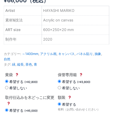
¥
66,000
（税込）
Artist
HAYASHI MARIKO
素材&技法
Acrylic on canvas
ART size
600×250×20 mm
制作年
2020
カテゴリー:
～1400mm
,
アクリル画
,
キャンバス
,
パネル貼り
,
抽象
,
自然
タグ:
緑
,
縦長
,
茶色
,
青
黄袋
保管専用箱
希望する
希望する
(
+
¥
2,800
)
(
+
¥
3,800
)
希望しない
希望しない
取付仕込みを木どっこに変更
額装
希望する
有料（お問い合わせください）
希望する
(
+
¥
5,000
)