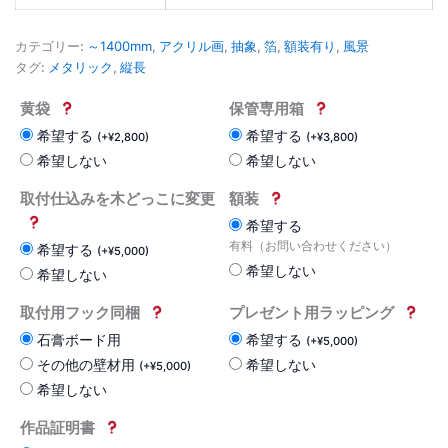
カテゴリー:
～1400mm
,
アクリル画
,
抽象
,
箔
,
額装有り
,
風景
タグ:
メタリック
,
縦長
黄袋
保管専用箱
希望する
希望する
(
+
¥
2,800
)
(
+
¥
3,800
)
希望しない
希望しない
取付仕込みを木どっこに変更
額装
希望する
有料（お問い合わせください）
希望する
(
+
¥
5,000
)
希望しない
希望しない
取付用フック同梱
プレゼント用ラッピング
石膏ボード用
希望する
(
+
¥
5,000
)
その他の壁材用
希望しない
(
+
¥
5,000
)
希望しない
作品証明書