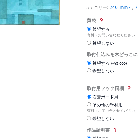
カテゴリー:
2401mm～
,
黄袋
希望する
有料（お問い合わせください
希望しない
取付仕込みを木どっこに
希望する
(
+
¥
5,000
)
希望しない
取付用フック同梱
石膏ボード用
その他の壁材用
有料（お問い合わせください
希望しない
作品証明書