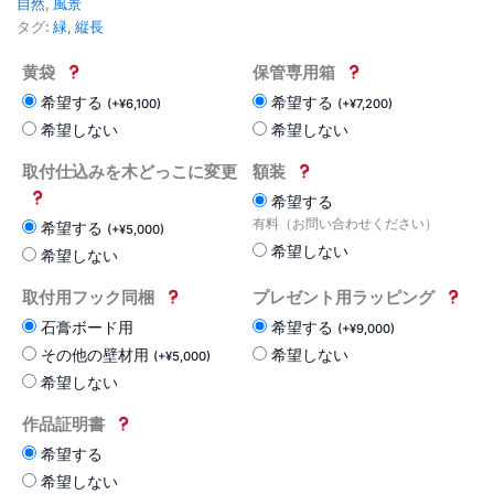
自然
,
風景
タグ:
緑
,
縦長
黄袋
保管専用箱
希望する
希望する
(
+
¥
6,100
)
(
+
¥
7,200
)
希望しない
希望しない
取付仕込みを木どっこに変更
額装
希望する
有料（お問い合わせください）
希望する
(
+
¥
5,000
)
希望しない
希望しない
取付用フック同梱
プレゼント用ラッピング
石膏ボード用
希望する
(
+
¥
9,000
)
その他の壁材用
希望しない
(
+
¥
5,000
)
希望しない
作品証明書
希望する
希望しない