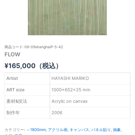
商品コード: 06-09shanghaiP-5-42
FLOW
¥
165,000
（税込）
Artist
HAYASHI MARIKO
ART size
1000×652×25 mm
素材&技法
Acrylic on canvas
制作年
2006
カテゴリー:
～1800mm
,
アクリル画
,
キャンバス
,
パネル貼り
,
抽象
,