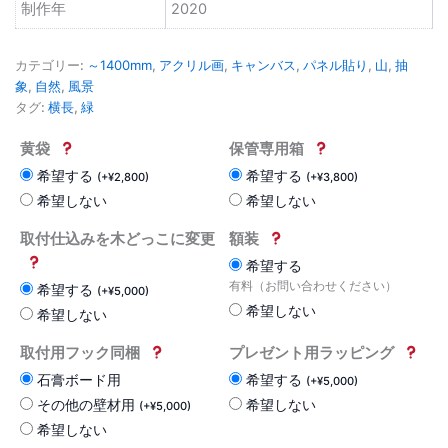
制作年
2020
カテゴリー:
～1400mm
,
アクリル画
,
キャンバス
,
パネル貼り
,
山
,
抽
象
,
自然
,
風景
タグ:
横長
,
緑
黄袋
保管専用箱
希望する
希望する
(
+
¥
2,800
)
(
+
¥
3,800
)
希望しない
希望しない
取付仕込みを木どっこに変更
額装
希望する
有料（お問い合わせください）
希望する
(
+
¥
5,000
)
希望しない
希望しない
取付用フック同梱
プレゼント用ラッピング
石膏ボード用
希望する
(
+
¥
5,000
)
その他の壁材用
希望しない
(
+
¥
5,000
)
希望しない