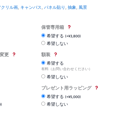
アクリル画
,
キャンバス
,
パネル貼り
,
抽象
,
風景
保管専用箱
希望する
(
+
¥
3,800
)
希望しない
変更
額装
希望する
有料（お問い合わせください）
希望しない
プレゼント用ラッピング
希望する
(
+
¥
5,000
)
希望しない
0
)