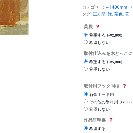
カテゴリー:
～1400mm
,
タグ:
正方形
,
緑
,
茶色
,
黄
黄袋
希望する
(
+
¥
2,800
)
希望しない
取付仕込みを木どっこに
希望する
(
+
¥
5,000
)
希望しない
取付用フック同梱
石膏ボード用
その他の壁材用
(
+
¥
5,00
希望しない
作品証明書
希望する