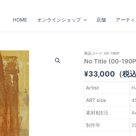
HOME
オンラインショップ
店舗
アーティ
商品コード: 00-190P
No Title (00-190P
¥
33,000
（税
Artist
H
ART size
4
素材&技法
A
制作年
2