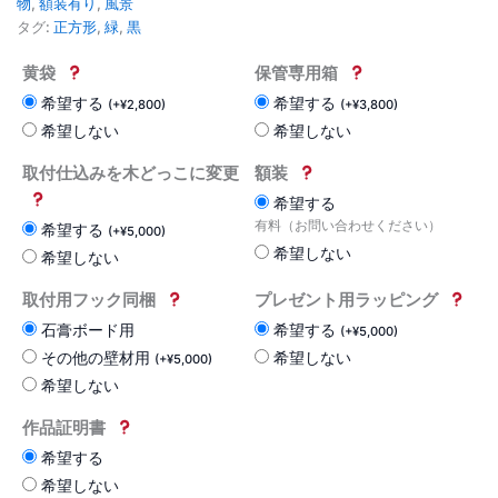
物
,
額装有り
,
風景
タグ:
正方形
,
緑
,
黒
黄袋
保管専用箱
希望する
希望する
(
+
¥
2,800
)
(
+
¥
3,800
)
希望しない
希望しない
取付仕込みを木どっこに変更
額装
希望する
有料（お問い合わせください）
希望する
(
+
¥
5,000
)
希望しない
希望しない
取付用フック同梱
プレゼント用ラッピング
石膏ボード用
希望する
(
+
¥
5,000
)
その他の壁材用
希望しない
(
+
¥
5,000
)
希望しない
作品証明書
希望する
希望しない