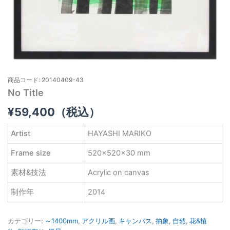
商品コード: 20140409-43
No Title
¥
59,400
（税込）
Artist
HAYASHI MARIKO
Frame size
520×520×30 mm
素材&技法
Acrylic on canvas
制作年
2014
カテゴリー:
～1400mm
,
アクリル画
,
キャンバス
,
抽象
,
自然
,
花&植