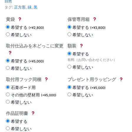
自然
タグ:
正方形
,
緑
,
黒
黄袋
保管専用箱
希望する
希望する
(
+
¥
2,800
)
(
+
¥
3,800
)
希望しない
希望しない
取付仕込みを木どっこに変更
額装
希望する
有料（お問い合わせください）
希望する
(
+
¥
5,000
)
希望しない
希望しない
取付用フック同梱
プレゼント用ラッピング
石膏ボード用
希望する
(
+
¥
5,000
)
その他の壁材用
希望しない
(
+
¥
5,000
)
希望しない
作品証明書
希望する
希望しない