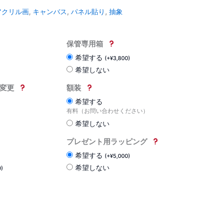
アクリル画
,
キャンバス
,
パネル貼り
,
抽象
保管専用箱
希望する
(
+
¥
3,800
)
希望しない
変更
額装
希望する
有料（お問い合わせください）
希望しない
プレゼント用ラッピング
希望する
(
+
¥
5,000
)
希望しない
0
)