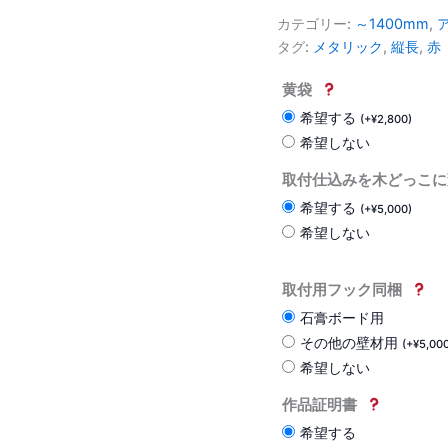
カテゴリー:
～1400mm
,
タグ:
メタリック
,
縦長
,
赤
黄袋
希望する
(
+
¥
2,800
)
希望しない
取付仕込みを木どっこに
希望する
(
+
¥
5,000
)
希望しない
取付用フック同梱
石膏ボード用
その他の壁材用
(
+
¥
5,00
希望しない
作品証明書
希望する