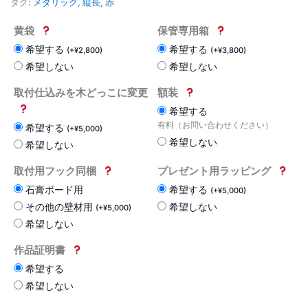
タグ:
メタリック
,
縦長
,
赤
黄袋
保管専用箱
希望する
希望する
(
+
¥
2,800
)
(
+
¥
3,800
)
希望しない
希望しない
取付仕込みを木どっこに変更
額装
希望する
有料（お問い合わせください）
希望する
(
+
¥
5,000
)
希望しない
希望しない
取付用フック同梱
プレゼント用ラッピング
石膏ボード用
希望する
(
+
¥
5,000
)
その他の壁材用
希望しない
(
+
¥
5,000
)
希望しない
作品証明書
希望する
希望しない