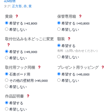
花&植物
タグ:
正方形
,
赤
,
黄
黄袋
保管専用箱
希望する
希望する
(
+
¥
2,800
)
(
+
¥
3,800
)
希望しない
希望しない
取付仕込みを木どっこに変更
額装
希望する
有料（お問い合わせください）
希望する
(
+
¥
5,000
)
希望しない
希望しない
取付用フック同梱
プレゼント用ラッピング
石膏ボード用
希望する
(
+
¥
5,000
)
その他の壁材用
希望しない
(
+
¥
5,000
)
希望しない
作品証明書
希望する
希望しない