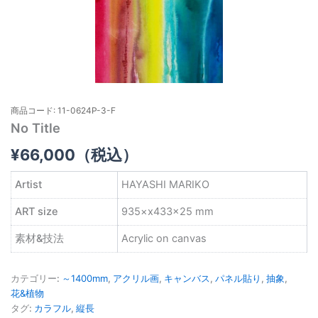
商品コード: 11-0624P-3-F
No Title
¥
66,000
（税込）
Artist
HAYASHI MARIKO
ART size
935×x433×25 mm
素材&技法
Acrylic on canvas
カテゴリー:
～1400mm
,
アクリル画
,
キャンバス
,
パネル貼り
,
抽象
,
花&植物
タグ:
カラフル
,
縦長