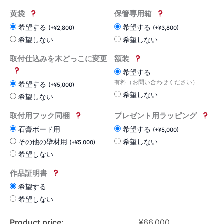
黄袋
保管専用箱
希望する
希望する
(
+
¥
2,800
)
(
+
¥
3,800
)
希望しない
希望しない
取付仕込みを木どっこに変更
額装
希望する
有料（お問い合わせください）
希望する
(
+
¥
5,000
)
希望しない
希望しない
取付用フック同梱
プレゼント用ラッピング
石膏ボード用
希望する
(
+
¥
5,000
)
その他の壁材用
希望しない
(
+
¥
5,000
)
希望しない
作品証明書
希望する
希望しない
Product price:
¥
66,000