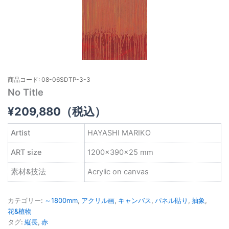
商品コード: 08-06SDTP-3-3
No Title
¥
209,880
（税込）
Artist
HAYASHI MARIKO
ART size
1200×390×25 mm
素材&技法
Acrylic on canvas
カテゴリー:
～1800mm
,
アクリル画
,
キャンバス
,
パネル貼り
,
抽象
,
花&植物
タグ:
縦長
,
赤