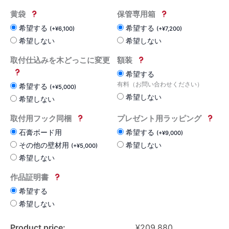
黄袋
保管専用箱
希望する
希望する
(
+
¥
6,100
)
(
+
¥
7,200
)
希望しない
希望しない
取付仕込みを木どっこに変更
額装
希望する
有料（お問い合わせください）
希望する
(
+
¥
5,000
)
希望しない
希望しない
取付用フック同梱
プレゼント用ラッピング
石膏ボード用
希望する
(
+
¥
9,000
)
その他の壁材用
希望しない
(
+
¥
5,000
)
希望しない
作品証明書
希望する
希望しない
Product price:
¥
209,880