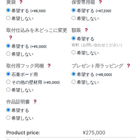
黄袋
保管専用箱
希望する
希望する
(
+
¥
6,100
)
(
+
¥
7,200
)
希望しない
希望しない
取付仕込みを木どっこに変更
額装
希望する
有料（お問い合わせください）
希望する
(
+
¥
5,000
)
希望しない
希望しない
取付用フック同梱
プレゼント用ラッピング
石膏ボード用
希望する
(
+
¥
9,000
)
その他の壁材用
希望しない
(
+
¥
5,000
)
希望しない
作品証明書
希望する
希望しない
Product price:
¥
275,000