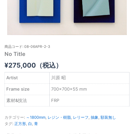
商品コード: 08-06APR-2-3
No Title
¥
275,000
（税込）
Artist
川原 昭
Frame size
700×700×55 mm
素材&技法
FRP
カテゴリー:
～1800mm
,
レジン・樹脂
,
レリーフ
,
抽象
,
額装無し
タグ:
正方形
,
白
,
青