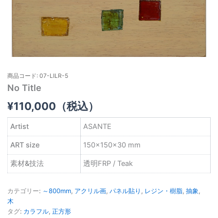
商品コード: 07-LILR-5
No Title
¥
110,000
（税込）
Artist
ASANTE
ART size
150×150×30 mm
素材&技法
透明FRP / Teak
カテゴリー:
～800mm
,
アクリル画
,
パネル貼り
,
レジン・樹脂
,
抽象
,
木
タグ:
カラフル
,
正方形