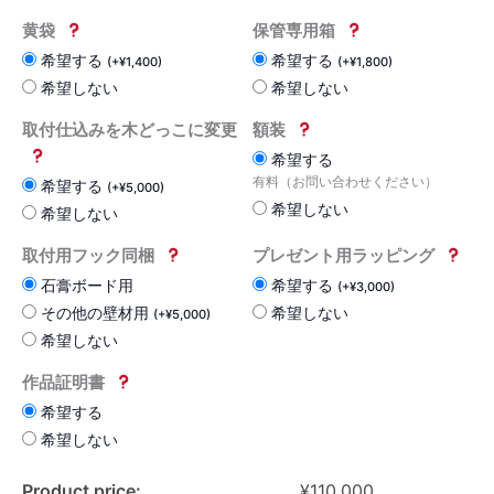
黄袋
保管専用箱
希望する
希望する
(
+
¥
1,400
)
(
+
¥
1,800
)
希望しない
希望しない
取付仕込みを木どっこに変更
額装
希望する
有料（お問い合わせください）
希望する
(
+
¥
5,000
)
希望しない
希望しない
取付用フック同梱
プレゼント用ラッピング
石膏ボード用
希望する
(
+
¥
3,000
)
その他の壁材用
希望しない
(
+
¥
5,000
)
希望しない
作品証明書
希望する
希望しない
Product price:
¥
110,000