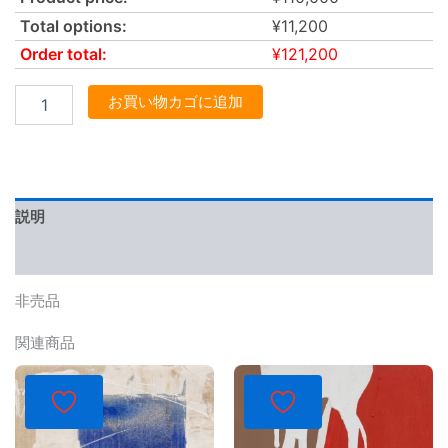
Total options:
¥
11,200
Order total:
¥
121,200
お買い物カゴに追加
説明
レビュー (0)
非売品
関連商品