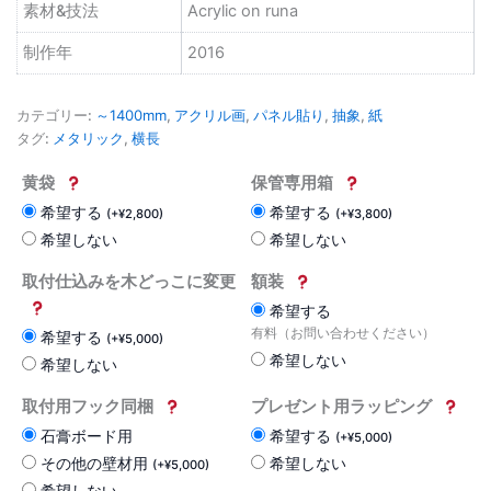
素材&技法
Acrylic on runa
制作年
2016
カテゴリー:
～1400mm
,
アクリル画
,
パネル貼り
,
抽象
,
紙
タグ:
メタリック
,
横長
黄袋
保管専用箱
希望する
希望する
(
+
¥
2,800
)
(
+
¥
3,800
)
希望しない
希望しない
取付仕込みを木どっこに変更
額装
希望する
有料（お問い合わせください）
希望する
(
+
¥
5,000
)
希望しない
希望しない
取付用フック同梱
プレゼント用ラッピング
石膏ボード用
希望する
(
+
¥
5,000
)
その他の壁材用
希望しない
(
+
¥
5,000
)
希望しない