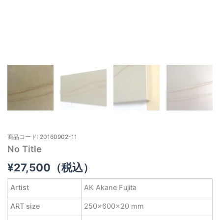
商品コード: 20160902-11
No Title
¥
27,500
（税込）
Artist
AK Akane Fujita
ART size
250×600×20 mm