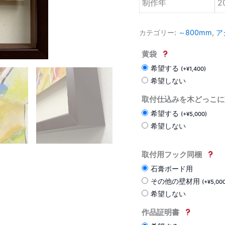
制作年
2
カテゴリー:
～800mm
,
ア
黄袋
希望する
(
+
¥
1,400
)
希望しない
取付仕込みを木どっこに
希望する
(
+
¥
5,000
)
希望しない
取付用フック同梱
石膏ボード用
その他の壁材用
(
+
¥
5,00
希望しない
作品証明書