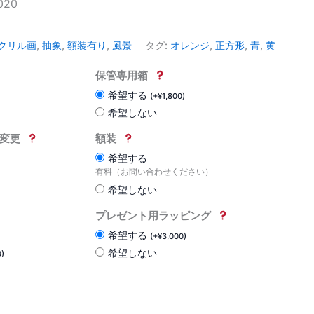
020
クリル画
,
抽象
,
額装有り
,
風景
タグ:
オレンジ
,
正方形
,
青
,
黄
保管専用箱
希望する
(
+
¥
1,800
)
希望しない
変更
額装
希望する
有料（お問い合わせください）
希望しない
プレゼント用ラッピング
希望する
(
+
¥
3,000
)
希望しない
0
)