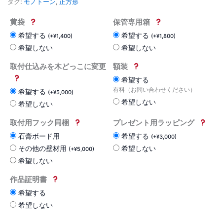
タグ:
モノトーン
,
正方形
黄袋
保管専用箱
希望する
希望する
(
+
¥
1,400
)
(
+
¥
1,800
)
希望しない
希望しない
取付仕込みを木どっこに変更
額装
希望する
有料（お問い合わせください）
希望する
(
+
¥
5,000
)
希望しない
希望しない
取付用フック同梱
プレゼント用ラッピング
石膏ボード用
希望する
(
+
¥
3,000
)
その他の壁材用
希望しない
(
+
¥
5,000
)
希望しない
作品証明書
希望する
希望しない