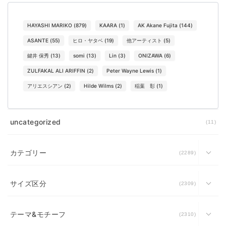
HAYASHI MARIKO
(
879
)
KAARA
(
1
)
AK Akane Fujita
(
144
)
ASANTE
(
55
)
ヒロ・ヤタベ
(
19
)
他アーティスト
(
5
)
鍵井 保秀
(
13
)
somi
(
13
)
Lin
(
3
)
ONIZAWA
(
6
)
ZULFAKAL ALI ARIFFIN
(
2
)
Peter Wayne Lewis
(
1
)
アリエスシアン
(
2
)
Hilde Wilms
(
2
)
稲葉 彰
(
1
)
uncategorized
11
カテゴリー
2289
サイズ区分
2309
テーマ&モチーフ
2310