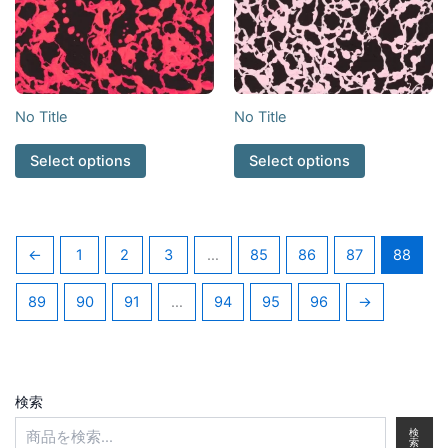
No Title
No Title
Select options
Select options
←
1
2
3
…
85
86
87
88
89
90
91
…
94
95
96
→
検索
検
索