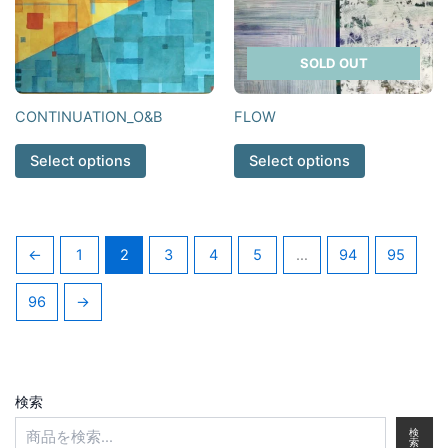
SOLD OUT
CONTINUATION_O&B
FLOW
Select options
Select options
←
1
2
3
4
5
…
94
95
96
→
検索
検
索