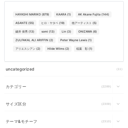
HAYASHI MARIKO
(
879
)
KAARA
(
1
)
AK Akane Fujita
(
144
)
ASANTE
(
55
)
ヒロ・ヤタベ
(
19
)
他アーティスト
(
5
)
鍵井 保秀
(
13
)
somi
(
13
)
Lin
(
3
)
ONIZAWA
(
6
)
ZULFAKAL ALI ARIFFIN
(
2
)
Peter Wayne Lewis
(
1
)
アリエスシアン
(
2
)
Hilde Wilms
(
2
)
稲葉 彰
(
1
)
uncategorized
11
カテゴリー
2289
サイズ区分
2309
テーマ&モチーフ
2310