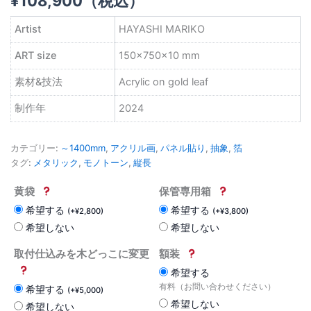
¥
108,900
（税込）
Artist
HAYASHI MARIKO
ART size
150×750×10 mm
素材&技法
Acrylic on gold leaf
制作年
2024
カテゴリー:
～1400mm
,
アクリル画
,
パネル貼り
,
抽象
,
箔
タグ:
メタリック
,
モノトーン
,
縦長
黄袋
保管専用箱
希望する
希望する
(
+
¥
2,800
)
(
+
¥
3,800
)
希望しない
希望しない
取付仕込みを木どっこに変更
額装
希望する
有料（お問い合わせください）
希望する
(
+
¥
5,000
)
希望しない
希望しない