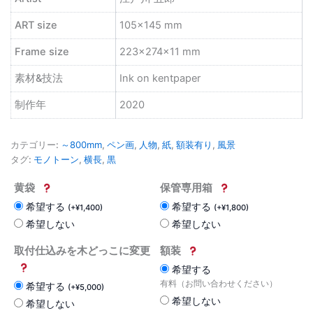
ART size
105×145 mm
Frame size
223×274×11 mm
素材&技法
Ink on kentpaper
制作年
2020
カテゴリー:
～800mm
,
ペン画
,
人物
,
紙
,
額装有り
,
風景
タグ:
モノトーン
,
横長
,
黒
黄袋
保管専用箱
希望する
希望する
(
+
¥
1,400
)
(
+
¥
1,800
)
希望しない
希望しない
取付仕込みを木どっこに変更
額装
希望する
有料（お問い合わせください）
希望する
(
+
¥
5,000
)
希望しない
希望しない