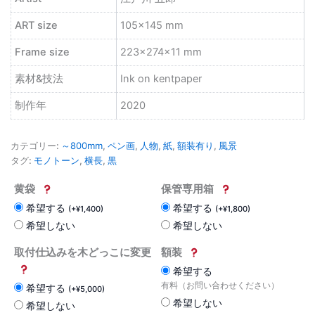
ART size
105×145 mm
Frame size
223×274×11 mm
素材&技法
Ink on kentpaper
制作年
2020
カテゴリー:
～800mm
,
ペン画
,
人物
,
紙
,
額装有り
,
風景
タグ:
モノトーン
,
横長
,
黒
黄袋
保管専用箱
希望する
希望する
(
+
¥
1,400
)
(
+
¥
1,800
)
希望しない
希望しない
取付仕込みを木どっこに変更
額装
希望する
有料（お問い合わせください）
希望する
(
+
¥
5,000
)
希望しない
希望しない