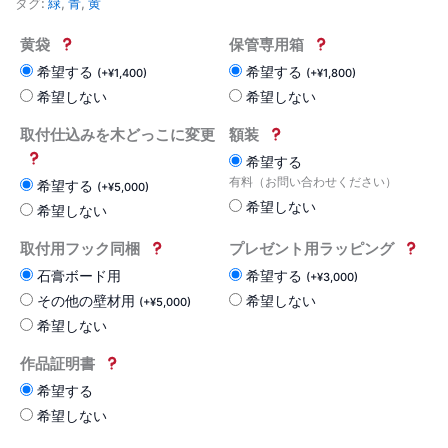
タグ:
緑
,
青
,
黄
黄袋
保管専用箱
希望する
希望する
(
+
¥
1,400
)
(
+
¥
1,800
)
希望しない
希望しない
取付仕込みを木どっこに変更
額装
希望する
有料（お問い合わせください）
希望する
(
+
¥
5,000
)
希望しない
希望しない
取付用フック同梱
プレゼント用ラッピング
石膏ボード用
希望する
(
+
¥
3,000
)
その他の壁材用
希望しない
(
+
¥
5,000
)
希望しない
作品証明書
希望する
希望しない