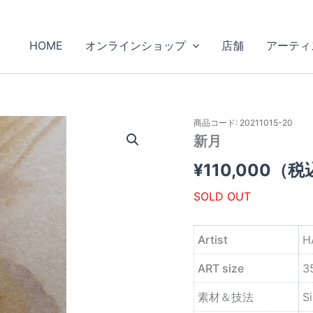
HOME
オンラインショップ
店舗
アーティ
商品コード: 20211015-20
新月
¥
110,000
（税
SOLD OUT
Artist
H
ART size
3
素材＆技法
Si