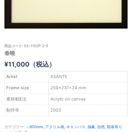
商品コード: 03-1102P-2-5
春曉
¥
11,000
（税込）
Artist
ASANTE
Frame size
259×237×24 mm
素材&技法
Acrylic on canvas
制作年
2003
カテゴリー:
～800mm
,
アクリル画
,
キャンバス
,
抽象
,
自然
,
額装有り