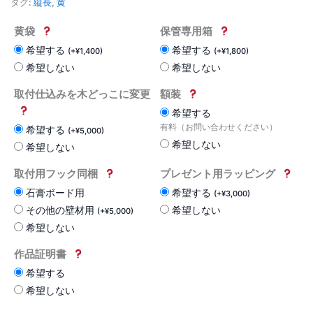
タグ:
縦長
,
黄
黄袋
保管専用箱
希望する
希望する
(
+
¥
1,400
)
(
+
¥
1,800
)
希望しない
希望しない
取付仕込みを木どっこに変更
額装
希望する
有料（お問い合わせください）
希望する
(
+
¥
5,000
)
希望しない
希望しない
取付用フック同梱
プレゼント用ラッピング
石膏ボード用
希望する
(
+
¥
3,000
)
その他の壁材用
希望しない
(
+
¥
5,000
)
希望しない
作品証明書
希望する
希望しない