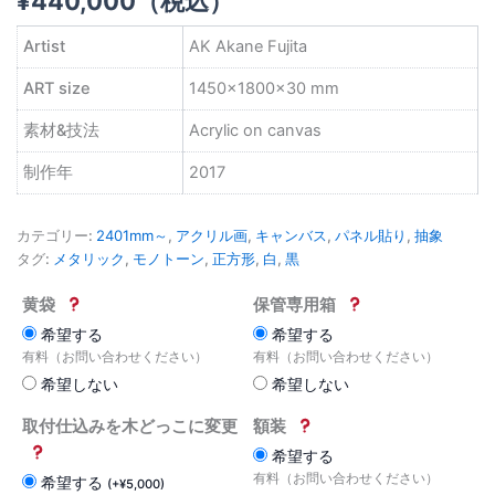
¥
440,000
（税込）
Artist
AK Akane Fujita
ART size
1450×1800×30 mm
素材&技法
Acrylic on canvas
制作年
2017
カテゴリー:
2401mm～
,
アクリル画
,
キャンバス
,
パネル貼り
,
抽象
タグ:
メタリック
,
モノトーン
,
正方形
,
白
,
黒
黄袋
保管専用箱
希望する
希望する
有料（お問い合わせください）
有料（お問い合わせください）
希望しない
希望しない
取付仕込みを木どっこに変更
額装
希望する
有料（お問い合わせください）
希望する
(
+
¥
5,000
)