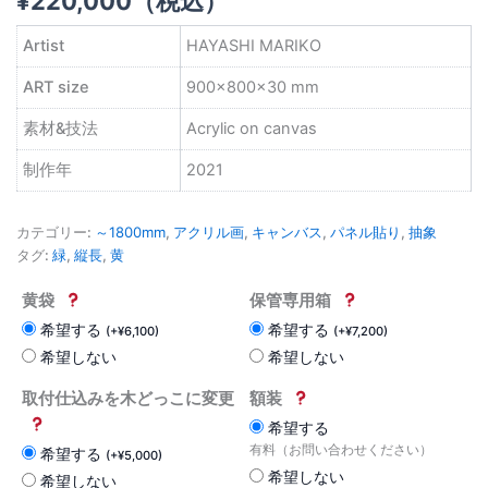
¥
220,000
（税込）
Artist
HAYASHI MARIKO
ART size
900×800×30 mm
素材&技法
Acrylic on canvas
制作年
2021
カテゴリー:
～1800mm
,
アクリル画
,
キャンバス
,
パネル貼り
,
抽象
タグ:
緑
,
縦長
,
黄
黄袋
保管専用箱
希望する
希望する
(
+
¥
6,100
)
(
+
¥
7,200
)
希望しない
希望しない
取付仕込みを木どっこに変更
額装
希望する
有料（お問い合わせください）
希望する
(
+
¥
5,000
)
希望しない
希望しない