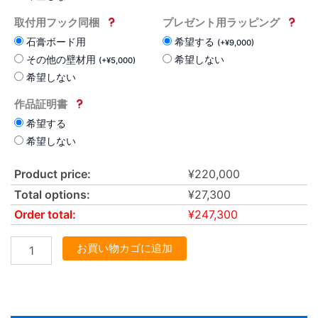
取付用フック同梱
プレゼント用ラッピング
石膏ボード用
希望する
(
+
¥
9,000
)
その他の壁材用
希望しない
(
+
¥
5,000
)
希望しない
作品証明書
希望する
希望しない
Product price:
¥
220,000
Total options:
¥
27,300
Order total:
¥
247,300
お買い物カゴに追加