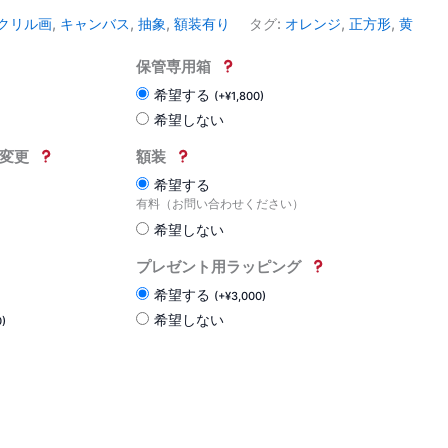
クリル画
,
キャンバス
,
抽象
,
額装有り
タグ:
オレンジ
,
正方形
,
黄
保管専用箱
希望する
(
+
¥
1,800
)
希望しない
変更
額装
希望する
有料（お問い合わせください）
希望しない
プレゼント用ラッピング
希望する
(
+
¥
3,000
)
希望しない
0
)