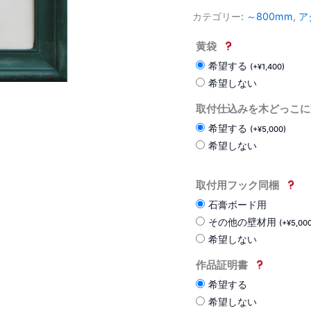
カテゴリー:
～800mm
,
ア
黄袋
希望する
(
+
¥
1,400
)
希望しない
取付仕込みを木どっこに
希望する
(
+
¥
5,000
)
希望しない
取付用フック同梱
石膏ボード用
その他の壁材用
(
+
¥
5,00
希望しない
作品証明書
希望する
希望しない