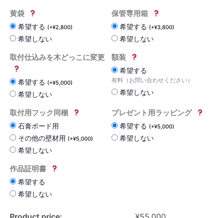
黄袋
保管専用箱
希望する
希望する
(
+
¥
2,800
)
(
+
¥
3,800
)
希望しない
希望しない
取付仕込みを木どっこに変更
額装
希望する
有料（お問い合わせください）
希望する
(
+
¥
5,000
)
希望しない
希望しない
取付用フック同梱
プレゼント用ラッピング
石膏ボード用
希望する
(
+
¥
5,000
)
その他の壁材用
希望しない
(
+
¥
5,000
)
希望しない
作品証明書
希望する
希望しない
Product price:
¥
55,000