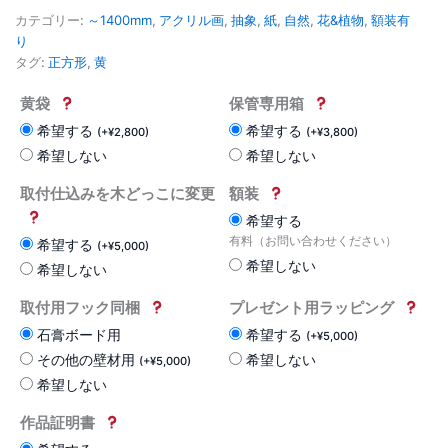
カテゴリー:
～1400mm
,
アクリル画
,
抽象
,
紙
,
自然
,
花&植物
,
額装有
り
タグ:
正方形
,
黄
黄袋
保管専用箱
希望する
希望する
(
+
¥
2,800
)
(
+
¥
3,800
)
希望しない
希望しない
取付仕込みを木どっこに変更
額装
希望する
有料（お問い合わせください）
希望する
(
+
¥
5,000
)
希望しない
希望しない
取付用フック同梱
プレゼント用ラッピング
石膏ボード用
希望する
(
+
¥
5,000
)
その他の壁材用
希望しない
(
+
¥
5,000
)
希望しない
作品証明書