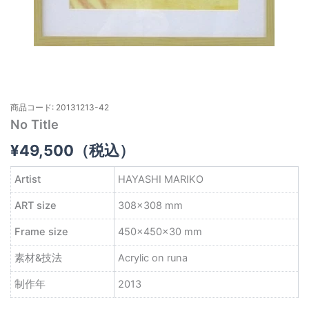
商品コード: 20131213-42
No Title
¥
49,500
（税込）
Artist
HAYASHI MARIKO
ART size
308×308 mm
Frame size
450×450×30 mm
素材&技法
Acrylic on runa
制作年
2013