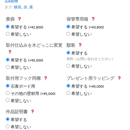
花&植物
タグ:
横長
,
赤
,
黄
黄袋
保管専用箱
希望する
希望する
(
+
¥
2,800
)
(
+
¥
3,800
)
希望しない
希望しない
取付仕込みを木どっこに変更
額装
希望する
有料（お問い合わせください）
希望する
(
+
¥
5,000
)
希望しない
希望しない
取付用フック同梱
プレゼント用ラッピング
石膏ボード用
希望する
(
+
¥
5,000
)
その他の壁材用
希望しない
(
+
¥
5,000
)
希望しない
作品証明書
希望する
希望しない