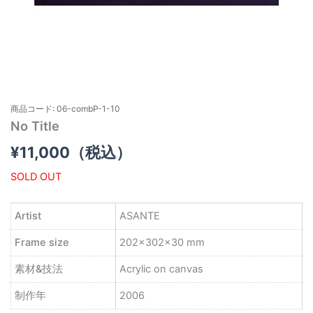
商品コード: 06-combP-1-10
No Title
¥
11,000
（税込）
SOLD OUT
Artist
ASANTE
Frame size
202×302×30 mm
素材&技法
Acrylic on canvas
制作年
2006