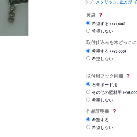
タグ:
メタリック
,
正方形
,
黄袋
希望する
(
+
¥
1,400
)
希望しない
取付仕込みを木どっこに
希望する
(
+
¥
5,000
)
希望しない
取付用フック同梱
石膏ボード用
その他の壁材用
(
+
¥
5,00
希望しない
作品証明書
希望する
希望しない