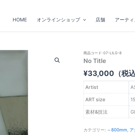
HOME
オンラインショップ
店舗
アーティ
商品コード: 07-LILG-8
No Title
¥
33,000
（税
Artist
A
ART size
1
素材&技法
G
カテゴリー:
～800mm
,
ア