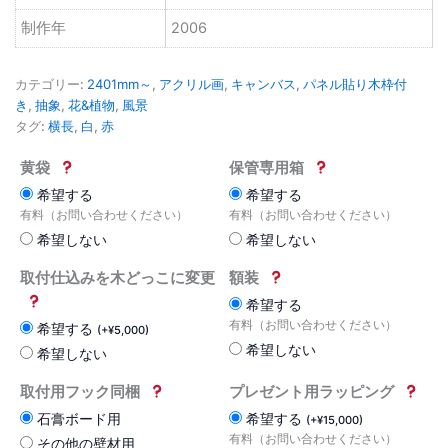
制作年
2006
カテゴリー:
2401mm～
,
アクリル画
,
キャンバス
,
パネル貼り木枠付
き
,
抽象
,
花&植物
,
風景
タグ:
横長
,
白
,
赤
黄袋
保管専用箱
希望する
希望する
有料（お問い合わせください）
有料（お問い合わせください）
希望しない
希望しない
取付仕込みを木どっこに変更
額装
希望する
有料（お問い合わせください）
希望する
(
+
¥
5,000
)
希望しない
希望しない
取付用フック同梱
プレゼント用ラッピング
石膏ボード用
希望する
(
+
¥
15,000
)
有料（お問い合わせください）
その他の壁材用