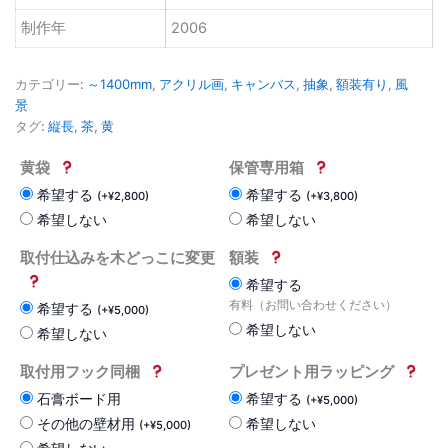
制作年
2006
カテゴリー:
～1400mm
,
アクリル画
,
キャンバス
,
抽象
,
額装有り
,
風
景
タグ:
縦長
,
茶
,
黄
黄袋
保管専用箱
希望する
希望する
(
+
¥
2,800
)
(
+
¥
3,800
)
希望しない
希望しない
取付仕込みを木どっこに変更
額装
希望する
有料（お問い合わせください）
希望する
(
+
¥
5,000
)
希望しない
希望しない
取付用フック同梱
プレゼント用ラッピング
石膏ボード用
希望する
(
+
¥
5,000
)
その他の壁材用
希望しない
(
+
¥
5,000
)