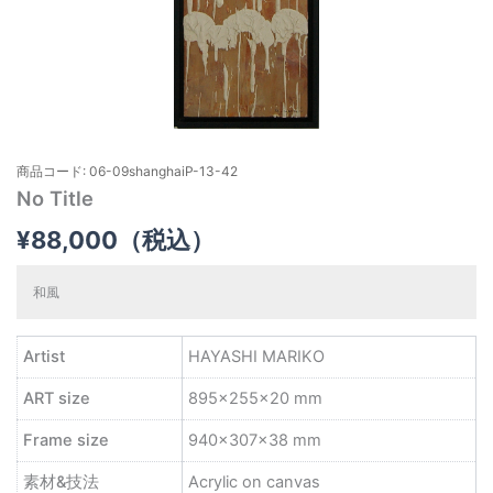
商品コード: 06-09shanghaiP-13-42
No Title
¥
88,000
（税込）
和風
Artist
HAYASHI MARIKO
ART size
895×255×20 mm
Frame size
940×307×38 mm
素材&技法
Acrylic on canvas