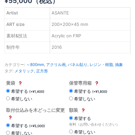
¥
55,000
（税込）
Artist
ASANTE
ART size
200×200×45 mm
素材&技法
Acrylic on FRP
制作年
2016
カテゴリー:
～800mm
,
アクリル画
,
パネル貼り
,
レジン・樹脂
,
抽象
タグ:
メタリック
,
正方形
黄袋
保管専用箱
希望する
希望する
(
+
¥
1,400
)
(
+
¥
1,800
)
希望しない
希望しない
取付仕込みを木どっこに変更
額装
希望する
有料（お問い合わせください）
希望する
(
+
¥
5,000
)
希望しない
希望しない