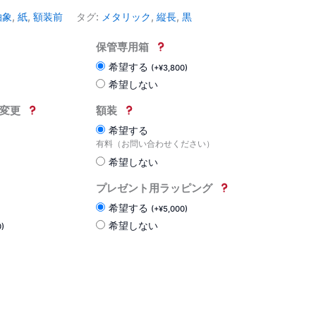
抽象
,
紙
,
額装前
タグ:
メタリック
,
縦長
,
黒
保管専用箱
希望する
(
+
¥
3,800
)
希望しない
変更
額装
希望する
有料（お問い合わせください）
希望しない
プレゼント用ラッピング
希望する
(
+
¥
5,000
)
希望しない
0
)