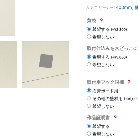
カテゴリー:
～1400mm
,
黄袋
希望する
(
+
¥
2,800
)
希望しない
取付仕込みを木どっこに
希望する
(
+
¥
5,000
)
希望しない
取付用フック同梱
石膏ボード用
その他の壁材用
(
+
¥
5,00
希望しない
作品証明書
希望する
希望しない