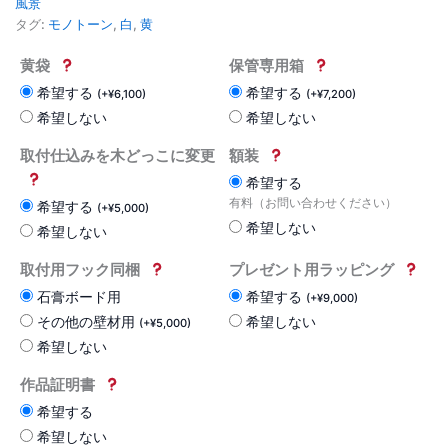
風景
タグ:
モノトーン
,
白
,
黄
黄袋
保管専用箱
希望する
希望する
(
+
¥
6,100
)
(
+
¥
7,200
)
希望しない
希望しない
取付仕込みを木どっこに変更
額装
希望する
有料（お問い合わせください）
希望する
(
+
¥
5,000
)
希望しない
希望しない
取付用フック同梱
プレゼント用ラッピング
石膏ボード用
希望する
(
+
¥
9,000
)
その他の壁材用
希望しない
(
+
¥
5,000
)
希望しない
作品証明書
希望する
希望しない